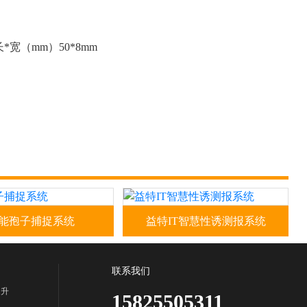
宽（mm）50*8mm
能孢子捕捉系统
益特IT智慧性诱测报系统
子捕捉系统型号：
益特IT智慧性诱测报系统
-BZ功能特点：1、智能孢
TPXY-SA4.0产品简介益特IT智
仪可24小时无间断自动
慧性诱测报系统TPXY-SA4.0是
联系我们
菌孢子，对所捕获的病
一种将传统的害虫性诱捕器与
提升
15825505311
动实时在线拍···
物联网信息技术相结合···