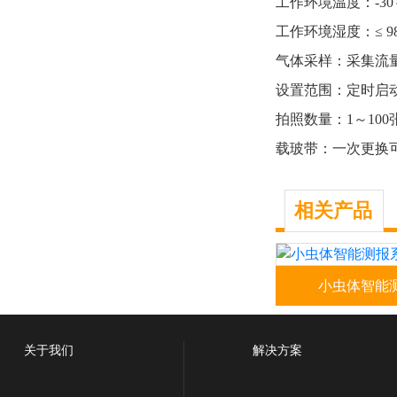
工作环境温度：-30～
工作环境湿度：≤ 9
气体采样：采集流量1
设置范围：定时启动
拍照数量：1～100
载玻带：一次更换可
相关产品
小虫体智能
小虫体智能测报系
TPCB-XCDY-
突破活体拍照、专
关于我们
解决方案
谱、深度学习算法
技术，实现对稻飞虱