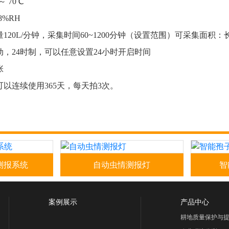
 70℃
8%RH
20L/分钟，采集时间60~1200分钟（设置范围）可采集面积：长*
，24时制，可以任意设置24小时开启时间
张
以连续使用365天，每天拍3次。
测报系统
自动虫情测报灯
智
统型号：
自动虫情测报灯TPCB-III-
智能孢
P仪器用途该产品
C4.0、TPCB-III-C4.0plus功能
TPSQ
一诱虫光
特点：1、太阳能虫情测报灯整
子捕捉
案例展示
产品中心
识别等关键
体结构采用不锈钢，符合
捕捉病
耕地质量保护与
及其···
GB/T4237；2、采用光、···
菌孢子自